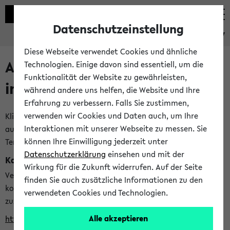
Datenschutzeinstellung
eKVV
Diese Webseite verwendet Cookies und ähnliche
Alle veröffentlichten Semester
Technologien. Einige davon sind essentiell, um die
Funktionalität der Website zu gewährleisten,
im eKVV
während andere uns helfen, die Website und Ihre
Erfahrung zu verbessern. Falls Sie zustimmen,
verwenden wir Cookies und Daten auch, um Ihre
Klicken Sie auf das Semester, welches Sie für Ihre Sitzung
Interaktionen mit unserer Webseite zu messen. Sie
auswählen möchten. Bitte beachten Sie auch die weiteren
können Ihre Einwilligung jederzeit unter
Termine im
Kalender der Lehrplanung
Datenschutzerklärung
einsehen und mit der
Kalenderintegration
Wirkung für die Zukunft widerrufen. Auf der Seite
Verwenden Sie die folgende Adresse, um mit einer
finden Sie auch zusätzliche Informationen zu den
kompatiblen Kalenderanwendung auf die Vorlesungszeiten
verwendeten Cookies und Technologien.
zuzugreifen (nähere Informationen
finden Sie hier
):
Alle akzeptieren
https://ekvv.uni-bielefeld.de/ws/calendar?vz