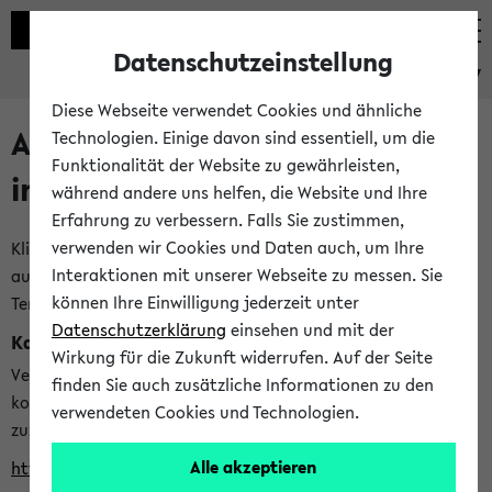
Datenschutzeinstellung
eKVV
Diese Webseite verwendet Cookies und ähnliche
Alle veröffentlichten Semester
Technologien. Einige davon sind essentiell, um die
Funktionalität der Website zu gewährleisten,
im eKVV
während andere uns helfen, die Website und Ihre
Erfahrung zu verbessern. Falls Sie zustimmen,
verwenden wir Cookies und Daten auch, um Ihre
Klicken Sie auf das Semester, welches Sie für Ihre Sitzung
Interaktionen mit unserer Webseite zu messen. Sie
auswählen möchten. Bitte beachten Sie auch die weiteren
können Ihre Einwilligung jederzeit unter
Termine im
Kalender der Lehrplanung
Datenschutzerklärung
einsehen und mit der
Kalenderintegration
Wirkung für die Zukunft widerrufen. Auf der Seite
Verwenden Sie die folgende Adresse, um mit einer
finden Sie auch zusätzliche Informationen zu den
kompatiblen Kalenderanwendung auf die Vorlesungszeiten
verwendeten Cookies und Technologien.
zuzugreifen (nähere Informationen
finden Sie hier
):
Alle akzeptieren
https://ekvv.uni-bielefeld.de/ws/calendar?vz