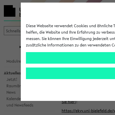
Diese Webseite verwendet Cookies und ähnliche Te
helfen, die Website und Ihre Erfahrung zu verbes
messen. Sie können Ihre Einwilligung jederzeit u
mein
Start
eKVV
zusätzliche Informationen zu den verwendeten C
Universität
Forschung
Studiengangsauswahl
Alle veröffe
Modulrecherche
Aktuelles
Klicken Sie auf das Semester
Jetzt!
Raumänderungen
Kalenderintegration
News
Verwenden Sie die folgende 
Kalenderintegration
Sie hier
):
und Newsfeeds
https://ekvv.uni-bielefeld.de