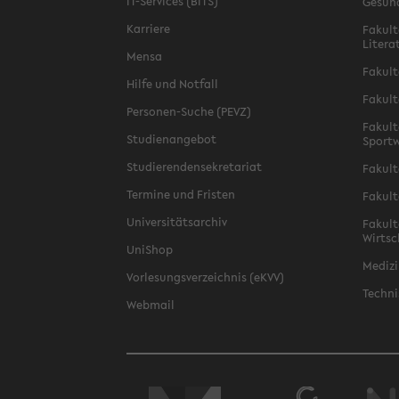
IT-Services (BITS)
Gesun
Karriere
Fakult
Litera
Mensa
Fakult
Hilfe und Notfall
Fakult
Personen-Suche (PEVZ)
Fakult
Studienangebot
Sportw
Studierendensekretariat
Fakult
Termine und Fristen
Fakult
Universitätsarchiv
Fakult
Wirtsc
UniShop
Medizi
Vorlesungsverzeichnis (eKVV)
Techni
Webmail