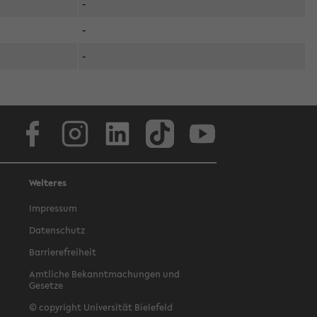
-
-
-
Facebook
Instagram
LinkedIn
TikTok
Youtube
Weiteres
Impressum
Datenschutz
Barrierefreiheit
Amtliche Bekanntmachungen und
Gesetze
© copyright Universität Bielefeld