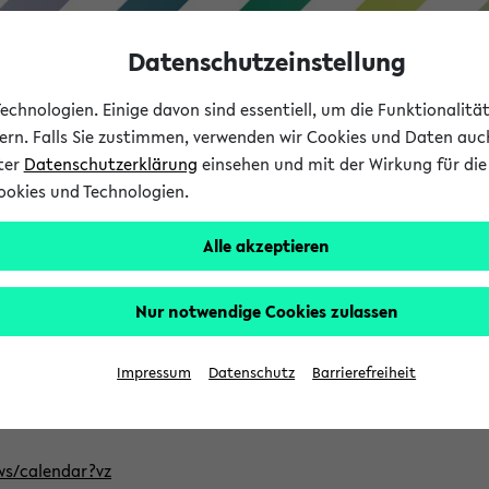
Datenschutzeinstellung
chnologien. Einige davon sind essentiell, um die Funktionalit
sern. Falls Sie zustimmen, verwenden wir Cookies und Daten auc
nter
Datenschutzerklärung
einsehen und mit der Wirkung für die 
ookies und Technologien.
Studium
Lehre
International
Alle akzeptieren
ntlichten Semester im eKVV
Nur notwendige Cookies zulassen
, welches Sie für Ihre Sitzung auswählen möchten. Bitte beachte
Impressum
Datenschutz
Barrierefreiheit
Adresse, um mit einer kompatiblen Kalenderanwendung auf die 
/ws/calendar?vz