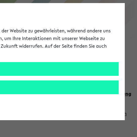
eKVV
ät der Website zu gewährleisten, während andere uns
h, um Ihre Interaktionen mit unserer Webseite zu
Zukunft widerrufen. Auf der Seite finden Sie auch
Meine Uni
EN
ANMELDEN
n Sie auch die weiteren Termine im
Kalender der Lehrplanung
Vorlesungszeiten zuzugreifen (nähere Informationen
finden