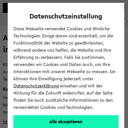
Datenschutzeinstellung
eKVV
Diese Webseite verwendet Cookies und ähnliche
Alle veröffentlichten Semester
Technologien. Einige davon sind essentiell, um die
Funktionalität der Website zu gewährleisten,
im eKVV
während andere uns helfen, die Website und Ihre
Erfahrung zu verbessern. Falls Sie zustimmen,
verwenden wir Cookies und Daten auch, um Ihre
Klicken Sie auf das Semester, welches Sie für Ihre Sitzung
Interaktionen mit unserer Webseite zu messen. Sie
auswählen möchten. Bitte beachten Sie auch die weiteren
können Ihre Einwilligung jederzeit unter
Termine im
Kalender der Lehrplanung
Datenschutzerklärung
einsehen und mit der
Kalenderintegration
Wirkung für die Zukunft widerrufen. Auf der Seite
Verwenden Sie die folgende Adresse, um mit einer
finden Sie auch zusätzliche Informationen zu den
kompatiblen Kalenderanwendung auf die Vorlesungszeiten
verwendeten Cookies und Technologien.
zuzugreifen (nähere Informationen
finden Sie hier
):
Alle akzeptieren
https://ekvv.uni-bielefeld.de/ws/calendar?vz