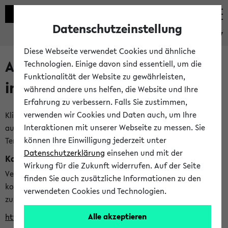
Datenschutzeinstellung
eKVV
Diese Webseite verwendet Cookies und ähnliche
Alle veröffentlichten Semester
Technologien. Einige davon sind essentiell, um die
Funktionalität der Website zu gewährleisten,
im eKVV
während andere uns helfen, die Website und Ihre
Erfahrung zu verbessern. Falls Sie zustimmen,
verwenden wir Cookies und Daten auch, um Ihre
Klicken Sie auf das Semester, welches Sie für Ihre Sitzung
Interaktionen mit unserer Webseite zu messen. Sie
auswählen möchten. Bitte beachten Sie auch die weiteren
können Ihre Einwilligung jederzeit unter
Termine im
Kalender der Lehrplanung
Datenschutzerklärung
einsehen und mit der
Kalenderintegration
Wirkung für die Zukunft widerrufen. Auf der Seite
Verwenden Sie die folgende Adresse, um mit einer
finden Sie auch zusätzliche Informationen zu den
kompatiblen Kalenderanwendung auf die Vorlesungszeiten
verwendeten Cookies und Technologien.
zuzugreifen (nähere Informationen
finden Sie hier
):
Alle akzeptieren
https://ekvv.uni-bielefeld.de/ws/calendar?vz