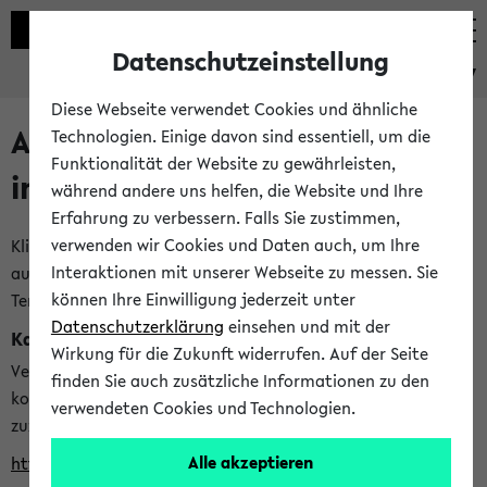
Datenschutzeinstellung
eKVV
Diese Webseite verwendet Cookies und ähnliche
Alle veröffentlichten Semester
Technologien. Einige davon sind essentiell, um die
Funktionalität der Website zu gewährleisten,
im eKVV
während andere uns helfen, die Website und Ihre
Erfahrung zu verbessern. Falls Sie zustimmen,
verwenden wir Cookies und Daten auch, um Ihre
Klicken Sie auf das Semester, welches Sie für Ihre Sitzung
Interaktionen mit unserer Webseite zu messen. Sie
auswählen möchten. Bitte beachten Sie auch die weiteren
können Ihre Einwilligung jederzeit unter
Termine im
Kalender der Lehrplanung
Datenschutzerklärung
einsehen und mit der
Kalenderintegration
Wirkung für die Zukunft widerrufen. Auf der Seite
Verwenden Sie die folgende Adresse, um mit einer
finden Sie auch zusätzliche Informationen zu den
kompatiblen Kalenderanwendung auf die Vorlesungszeiten
verwendeten Cookies und Technologien.
zuzugreifen (nähere Informationen
finden Sie hier
):
Alle akzeptieren
https://ekvv.uni-bielefeld.de/ws/calendar?vz