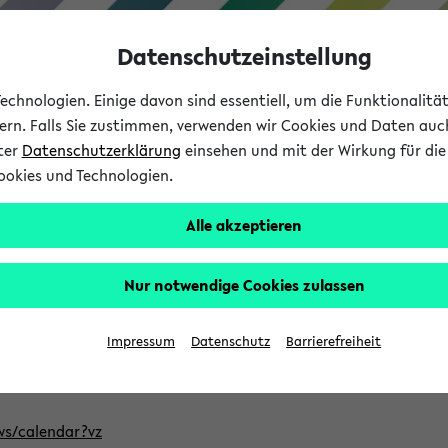
Datenschutzeinstellung
chnologien. Einige davon sind essentiell, um die Funktionalit
sern. Falls Sie zustimmen, verwenden wir Cookies und Daten auc
nter
Datenschutzerklärung
einsehen und mit der Wirkung für die 
ookies und Technologien.
Studium
Lehre
International
Alle akzeptieren
ntlichten Semester im eKVV
Nur notwendige Cookies zulassen
, welches Sie für Ihre Sitzung auswählen möchten. Bitte beachte
Impressum
Datenschutz
Barrierefreiheit
Adresse, um mit einer kompatiblen Kalenderanwendung auf die 
/ws/calendar?vz