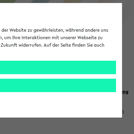
eKVV
ät der Website zu gewährleisten, während andere uns
h, um Ihre Interaktionen mit unserer Webseite zu
Zukunft widerrufen. Auf der Seite finden Sie auch
Meine Uni
EN
ANMELDEN
n Sie auch die weiteren Termine im
Kalender der Lehrplanung
Vorlesungszeiten zuzugreifen (nähere Informationen
finden