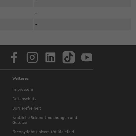
-
-
-
Facebook
Instagram
LinkedIn
TikTok
Youtube
Weiteres
Impressum
Datenschutz
Barrierefreiheit
Amtliche Bekanntmachungen und
Gesetze
© copyright Universität Bielefeld