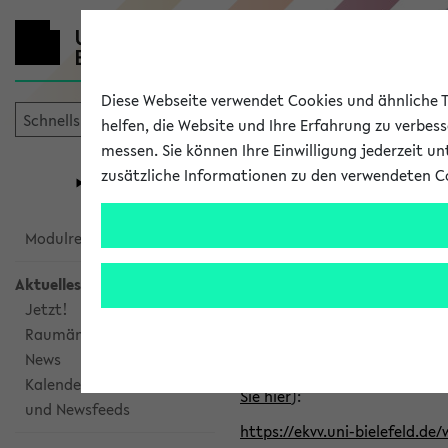
Diese Webseite verwendet Cookies und ähnliche Te
helfen, die Website und Ihre Erfahrung zu verbes
messen. Sie können Ihre Einwilligung jederzeit u
mein
Start
eKVV
zusätzliche Informationen zu den verwendeten C
Universität
Forschung
Studiengangsauswahl
Alle veröffe
Modulrecherche
Aktuelles
Klicken Sie auf das Semester
Jetzt!
Raumänderungen
Kalenderintegration
News
Verwenden Sie die folgende 
Kalenderintegration
Sie hier
):
und Newsfeeds
https://ekvv.uni-bielefeld.de