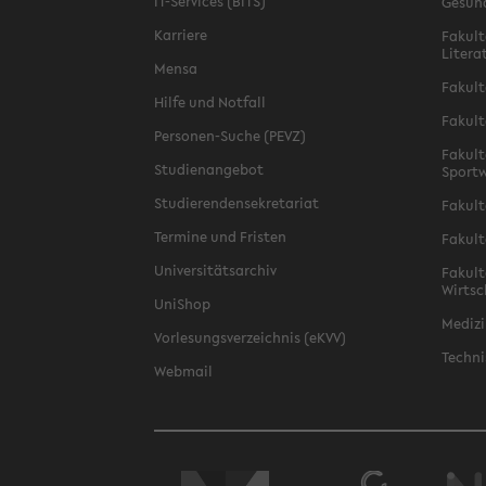
IT-Services (BITS)
Gesun
Karriere
Fakult
Litera
Mensa
Fakult
Hilfe und Notfall
Fakult
Personen-Suche (PEVZ)
Fakult
Studienangebot
Sportw
Studierendensekretariat
Fakult
Termine und Fristen
Fakult
Universitätsarchiv
Fakult
Wirtsc
UniShop
Medizi
Vorlesungsverzeichnis (eKVV)
Techni
Webmail