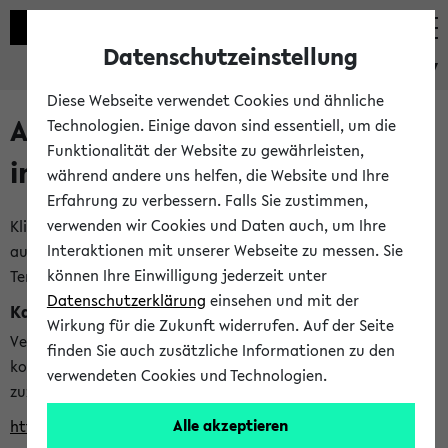
Datenschutzeinstellung
eKVV
Diese Webseite verwendet Cookies und ähnliche
Alle veröffentlichten Semester
Technologien. Einige davon sind essentiell, um die
Funktionalität der Website zu gewährleisten,
im eKVV
während andere uns helfen, die Website und Ihre
Erfahrung zu verbessern. Falls Sie zustimmen,
verwenden wir Cookies und Daten auch, um Ihre
Klicken Sie auf das Semester, welches Sie für Ihre Sitzung
Interaktionen mit unserer Webseite zu messen. Sie
auswählen möchten. Bitte beachten Sie auch die weiteren
können Ihre Einwilligung jederzeit unter
Termine im
Kalender der Lehrplanung
Datenschutzerklärung
einsehen und mit der
Kalenderintegration
Wirkung für die Zukunft widerrufen. Auf der Seite
Verwenden Sie die folgende Adresse, um mit einer
finden Sie auch zusätzliche Informationen zu den
kompatiblen Kalenderanwendung auf die Vorlesungszeiten
verwendeten Cookies und Technologien.
zuzugreifen (nähere Informationen
finden Sie hier
):
Alle akzeptieren
https://ekvv.uni-bielefeld.de/ws/calendar?vz