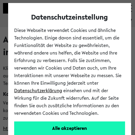
Datenschutzeinstellung
eKVV
Diese Webseite verwendet Cookies und ähnliche
Alle veröffentlichten Semester
Technologien. Einige davon sind essentiell, um die
Funktionalität der Website zu gewährleisten,
im eKVV
während andere uns helfen, die Website und Ihre
Erfahrung zu verbessern. Falls Sie zustimmen,
verwenden wir Cookies und Daten auch, um Ihre
Klicken Sie auf das Semester, welches Sie für Ihre Sitzung
Interaktionen mit unserer Webseite zu messen. Sie
auswählen möchten. Bitte beachten Sie auch die weiteren
können Ihre Einwilligung jederzeit unter
Termine im
Kalender der Lehrplanung
Datenschutzerklärung
einsehen und mit der
Kalenderintegration
Wirkung für die Zukunft widerrufen. Auf der Seite
Verwenden Sie die folgende Adresse, um mit einer
finden Sie auch zusätzliche Informationen zu den
kompatiblen Kalenderanwendung auf die Vorlesungszeiten
verwendeten Cookies und Technologien.
zuzugreifen (nähere Informationen
finden Sie hier
):
Alle akzeptieren
https://ekvv.uni-bielefeld.de/ws/calendar?vz