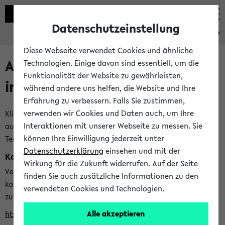
Datenschutzeinstellung
eKVV
Diese Webseite verwendet Cookies und ähnliche
Alle veröffentlichten Semester
Technologien. Einige davon sind essentiell, um die
Funktionalität der Website zu gewährleisten,
im eKVV
während andere uns helfen, die Website und Ihre
Erfahrung zu verbessern. Falls Sie zustimmen,
verwenden wir Cookies und Daten auch, um Ihre
Klicken Sie auf das Semester, welches Sie für Ihre Sitzung
Interaktionen mit unserer Webseite zu messen. Sie
auswählen möchten. Bitte beachten Sie auch die weiteren
können Ihre Einwilligung jederzeit unter
Termine im
Kalender der Lehrplanung
Datenschutzerklärung
einsehen und mit der
Kalenderintegration
Wirkung für die Zukunft widerrufen. Auf der Seite
Verwenden Sie die folgende Adresse, um mit einer
finden Sie auch zusätzliche Informationen zu den
kompatiblen Kalenderanwendung auf die Vorlesungszeiten
verwendeten Cookies und Technologien.
zuzugreifen (nähere Informationen
finden Sie hier
):
Alle akzeptieren
https://ekvv.uni-bielefeld.de/ws/calendar?vz