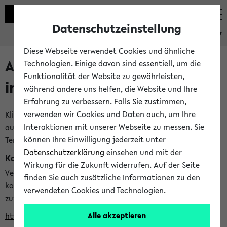
Datenschutzeinstellung
eKVV
Diese Webseite verwendet Cookies und ähnliche
Alle veröffentlichten Semester
Technologien. Einige davon sind essentiell, um die
Funktionalität der Website zu gewährleisten,
im eKVV
während andere uns helfen, die Website und Ihre
Erfahrung zu verbessern. Falls Sie zustimmen,
verwenden wir Cookies und Daten auch, um Ihre
Klicken Sie auf das Semester, welches Sie für Ihre Sitzung
Interaktionen mit unserer Webseite zu messen. Sie
auswählen möchten. Bitte beachten Sie auch die weiteren
können Ihre Einwilligung jederzeit unter
Termine im
Kalender der Lehrplanung
Datenschutzerklärung
einsehen und mit der
Kalenderintegration
Wirkung für die Zukunft widerrufen. Auf der Seite
Verwenden Sie die folgende Adresse, um mit einer
finden Sie auch zusätzliche Informationen zu den
kompatiblen Kalenderanwendung auf die Vorlesungszeiten
verwendeten Cookies und Technologien.
zuzugreifen (nähere Informationen
finden Sie hier
):
Alle akzeptieren
https://ekvv.uni-bielefeld.de/ws/calendar?vz