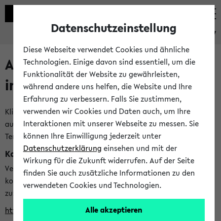
Datenschutzeinstellung
eKVV
Diese Webseite verwendet Cookies und ähnliche
Alle veröffentlichten Semester
Technologien. Einige davon sind essentiell, um die
Funktionalität der Website zu gewährleisten,
im eKVV
während andere uns helfen, die Website und Ihre
Erfahrung zu verbessern. Falls Sie zustimmen,
verwenden wir Cookies und Daten auch, um Ihre
Klicken Sie auf das Semester, welches Sie für Ihre Sitzung
Interaktionen mit unserer Webseite zu messen. Sie
auswählen möchten. Bitte beachten Sie auch die weiteren
können Ihre Einwilligung jederzeit unter
Termine im
Kalender der Lehrplanung
Datenschutzerklärung
einsehen und mit der
Kalenderintegration
Wirkung für die Zukunft widerrufen. Auf der Seite
Verwenden Sie die folgende Adresse, um mit einer
finden Sie auch zusätzliche Informationen zu den
kompatiblen Kalenderanwendung auf die Vorlesungszeiten
verwendeten Cookies und Technologien.
zuzugreifen (nähere Informationen
finden Sie hier
):
Alle akzeptieren
https://ekvv.uni-bielefeld.de/ws/calendar?vz