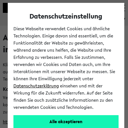
Datenschutzeinstellung
eKVV
Diese Webseite verwendet Cookies und ähnliche
Alle veröffentlichten Semester
Technologien. Einige davon sind essentiell, um die
Funktionalität der Website zu gewährleisten,
im eKVV
während andere uns helfen, die Website und Ihre
Erfahrung zu verbessern. Falls Sie zustimmen,
verwenden wir Cookies und Daten auch, um Ihre
Klicken Sie auf das Semester, welches Sie für Ihre Sitzung
Interaktionen mit unserer Webseite zu messen. Sie
auswählen möchten. Bitte beachten Sie auch die weiteren
können Ihre Einwilligung jederzeit unter
Termine im
Kalender der Lehrplanung
Datenschutzerklärung
einsehen und mit der
Kalenderintegration
Wirkung für die Zukunft widerrufen. Auf der Seite
Verwenden Sie die folgende Adresse, um mit einer
finden Sie auch zusätzliche Informationen zu den
kompatiblen Kalenderanwendung auf die Vorlesungszeiten
verwendeten Cookies und Technologien.
zuzugreifen (nähere Informationen
finden Sie hier
):
Alle akzeptieren
https://ekvv.uni-bielefeld.de/ws/calendar?vz