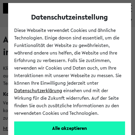
Datenschutzeinstellung
eKVV
Diese Webseite verwendet Cookies und ähnliche
Alle veröffentlichten Semester
Technologien. Einige davon sind essentiell, um die
Funktionalität der Website zu gewährleisten,
im eKVV
während andere uns helfen, die Website und Ihre
Erfahrung zu verbessern. Falls Sie zustimmen,
verwenden wir Cookies und Daten auch, um Ihre
Klicken Sie auf das Semester, welches Sie für Ihre Sitzung
Interaktionen mit unserer Webseite zu messen. Sie
auswählen möchten. Bitte beachten Sie auch die weiteren
können Ihre Einwilligung jederzeit unter
Termine im
Kalender der Lehrplanung
Datenschutzerklärung
einsehen und mit der
Kalenderintegration
Wirkung für die Zukunft widerrufen. Auf der Seite
Verwenden Sie die folgende Adresse, um mit einer
finden Sie auch zusätzliche Informationen zu den
kompatiblen Kalenderanwendung auf die Vorlesungszeiten
verwendeten Cookies und Technologien.
zuzugreifen (nähere Informationen
finden Sie hier
):
Alle akzeptieren
https://ekvv.uni-bielefeld.de/ws/calendar?vz