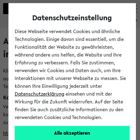
Datenschutzeinstellung
eKVV
Diese Webseite verwendet Cookies und ähnliche
Alle veröffentlichten Semester
Technologien. Einige davon sind essentiell, um die
Funktionalität der Website zu gewährleisten,
im eKVV
während andere uns helfen, die Website und Ihre
Erfahrung zu verbessern. Falls Sie zustimmen,
verwenden wir Cookies und Daten auch, um Ihre
Klicken Sie auf das Semester, welches Sie für Ihre Sitzung
Interaktionen mit unserer Webseite zu messen. Sie
auswählen möchten. Bitte beachten Sie auch die weiteren
können Ihre Einwilligung jederzeit unter
Termine im
Kalender der Lehrplanung
Datenschutzerklärung
einsehen und mit der
Kalenderintegration
Wirkung für die Zukunft widerrufen. Auf der Seite
Verwenden Sie die folgende Adresse, um mit einer
finden Sie auch zusätzliche Informationen zu den
kompatiblen Kalenderanwendung auf die Vorlesungszeiten
verwendeten Cookies und Technologien.
zuzugreifen (nähere Informationen
finden Sie hier
):
Alle akzeptieren
https://ekvv.uni-bielefeld.de/ws/calendar?vz