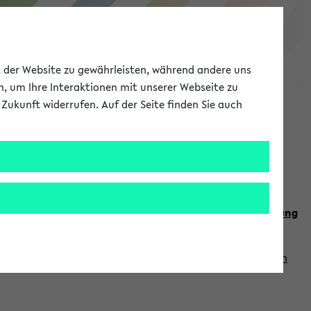
eKVV
ät der Website zu gewährleisten, während andere uns
h, um Ihre Interaktionen mit unserer Webseite zu
Zukunft widerrufen. Auf der Seite finden Sie auch
Meine Uni
EN
ANMELDEN
n Sie auch die weiteren Termine im
Kalender der Lehrplanung
Vorlesungszeiten zuzugreifen (nähere Informationen
finden