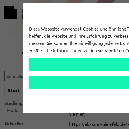
Diese Webseite verwendet Cookies und ähnliche Te
helfen, die Website und Ihre Erfahrung zu verbes
messen. Sie können Ihre Einwilligung jederzeit u
zusätzliche Informationen zu den verwendeten C
Universität
Forschung
Alle veröffe
Klicken Sie auf das Semester
mein
Start
eKVV
Kalenderintegration
Studiengangsauswahl
Verwenden Sie die folgende 
Modulrecherche
Sie hier
):
Aktuelles
https://ekvv.uni-bielefeld.de