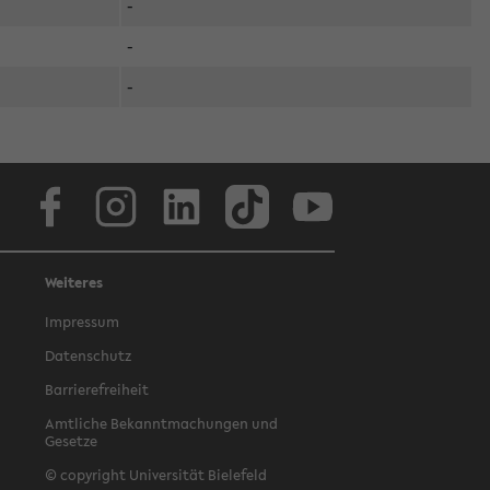
-
-
-
Facebook
Instagram
LinkedIn
TikTok
Youtube
Weiteres
Impressum
Datenschutz
Barrierefreiheit
Amtliche Bekanntmachungen und
Gesetze
© copyright Universität Bielefeld