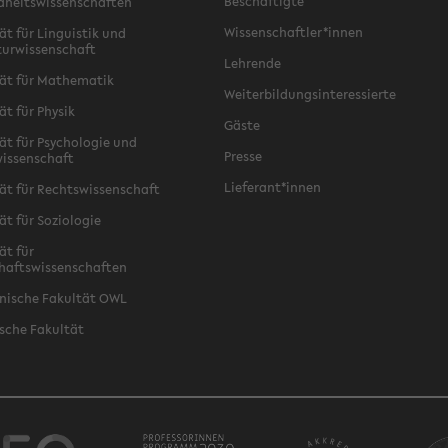
Beschäftigte
dheitswissenschaften
Wissenschaftler*innen
ät für Linguistik und
turwissenschaft
Lehrende
ät für Mathematik
Weiterbildungsinteressierte
ät für Physik
Gäste
ät für Psychologie und
Presse
issenschaft
Lieferant*innen
ät für Rechtswissenschaft
ät für Soziologie
ät für
haftswissenschaften
nische Fakultät OWL
sche Fakultät