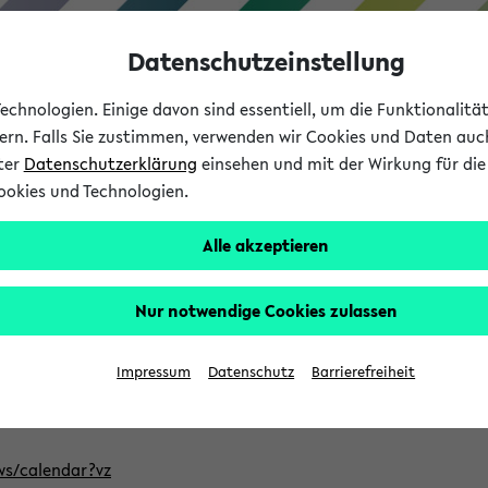
Datenschutzeinstellung
chnologien. Einige davon sind essentiell, um die Funktionalit
sern. Falls Sie zustimmen, verwenden wir Cookies und Daten auc
nter
Datenschutzerklärung
einsehen und mit der Wirkung für die 
ookies und Technologien.
Studium
Lehre
International
Alle akzeptieren
ntlichten Semester im eKVV
Nur notwendige Cookies zulassen
, welches Sie für Ihre Sitzung auswählen möchten. Bitte beachte
Impressum
Datenschutz
Barrierefreiheit
Adresse, um mit einer kompatiblen Kalenderanwendung auf die 
/ws/calendar?vz