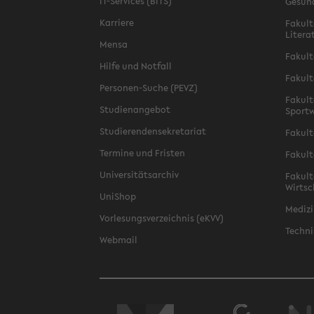
IT-Services (BITS)
Gesun
Karriere
Fakult
Litera
Mensa
Fakult
Hilfe und Notfall
Fakult
Personen-Suche (PEVZ)
Fakult
Studienangebot
Sportw
Studierendensekretariat
Fakult
Termine und Fristen
Fakult
Universitätsarchiv
Fakult
Wirtsc
UniShop
Medizi
Vorlesungsverzeichnis (eKVV)
Techni
Webmail