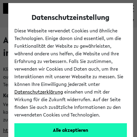
Datenschutzeinstellung
eKVV
Diese Webseite verwendet Cookies und ähnliche
Alle veröffentlichten Semester
Technologien. Einige davon sind essentiell, um die
Funktionalität der Website zu gewährleisten,
im eKVV
während andere uns helfen, die Website und Ihre
Erfahrung zu verbessern. Falls Sie zustimmen,
verwenden wir Cookies und Daten auch, um Ihre
Klicken Sie auf das Semester, welches Sie für Ihre Sitzung
Interaktionen mit unserer Webseite zu messen. Sie
auswählen möchten. Bitte beachten Sie auch die weiteren
können Ihre Einwilligung jederzeit unter
Termine im
Kalender der Lehrplanung
Datenschutzerklärung
einsehen und mit der
Kalenderintegration
Wirkung für die Zukunft widerrufen. Auf der Seite
Verwenden Sie die folgende Adresse, um mit einer
finden Sie auch zusätzliche Informationen zu den
kompatiblen Kalenderanwendung auf die Vorlesungszeiten
verwendeten Cookies und Technologien.
zuzugreifen (nähere Informationen
finden Sie hier
):
Alle akzeptieren
https://ekvv.uni-bielefeld.de/ws/calendar?vz