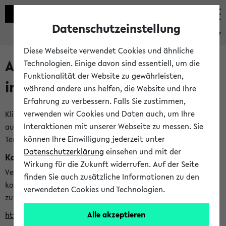
Datenschutzeinstellung
eKVV
Diese Webseite verwendet Cookies und ähnliche
Alle veröffentlichten Semester
Technologien. Einige davon sind essentiell, um die
Funktionalität der Website zu gewährleisten,
im eKVV
während andere uns helfen, die Website und Ihre
Erfahrung zu verbessern. Falls Sie zustimmen,
verwenden wir Cookies und Daten auch, um Ihre
Klicken Sie auf das Semester, welches Sie für Ihre Sitzung
Interaktionen mit unserer Webseite zu messen. Sie
auswählen möchten. Bitte beachten Sie auch die weiteren
können Ihre Einwilligung jederzeit unter
Termine im
Kalender der Lehrplanung
Datenschutzerklärung
einsehen und mit der
Kalenderintegration
Wirkung für die Zukunft widerrufen. Auf der Seite
Verwenden Sie die folgende Adresse, um mit einer
finden Sie auch zusätzliche Informationen zu den
kompatiblen Kalenderanwendung auf die Vorlesungszeiten
verwendeten Cookies und Technologien.
zuzugreifen (nähere Informationen
finden Sie hier
):
Alle akzeptieren
https://ekvv.uni-bielefeld.de/ws/calendar?vz