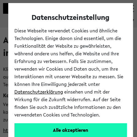
Datenschutzeinstellung
eKVV
Diese Webseite verwendet Cookies und ähnliche
Alle veröffentlichten Semester
Technologien. Einige davon sind essentiell, um die
Funktionalität der Website zu gewährleisten,
im eKVV
während andere uns helfen, die Website und Ihre
Erfahrung zu verbessern. Falls Sie zustimmen,
verwenden wir Cookies und Daten auch, um Ihre
Klicken Sie auf das Semester, welches Sie für Ihre Sitzung
Interaktionen mit unserer Webseite zu messen. Sie
auswählen möchten. Bitte beachten Sie auch die weiteren
können Ihre Einwilligung jederzeit unter
Termine im
Kalender der Lehrplanung
Datenschutzerklärung
einsehen und mit der
Kalenderintegration
Wirkung für die Zukunft widerrufen. Auf der Seite
Verwenden Sie die folgende Adresse, um mit einer
finden Sie auch zusätzliche Informationen zu den
kompatiblen Kalenderanwendung auf die Vorlesungszeiten
verwendeten Cookies und Technologien.
zuzugreifen (nähere Informationen
finden Sie hier
):
Alle akzeptieren
https://ekvv.uni-bielefeld.de/ws/calendar?vz