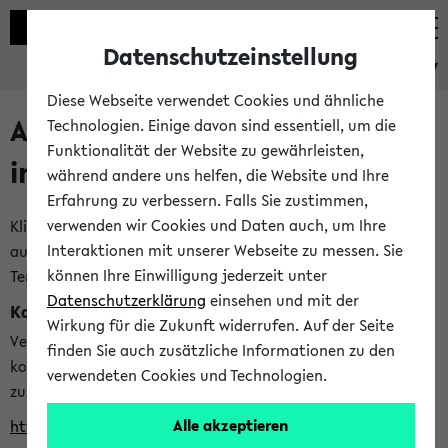
Datenschutzeinstellung
eKVV
Diese Webseite verwendet Cookies und ähnliche
Alle veröffentlichten Semester
Technologien. Einige davon sind essentiell, um die
Funktionalität der Website zu gewährleisten,
im eKVV
während andere uns helfen, die Website und Ihre
Erfahrung zu verbessern. Falls Sie zustimmen,
verwenden wir Cookies und Daten auch, um Ihre
Klicken Sie auf das Semester, welches Sie für Ihre Sitzung
Interaktionen mit unserer Webseite zu messen. Sie
auswählen möchten. Bitte beachten Sie auch die weiteren
können Ihre Einwilligung jederzeit unter
Termine im
Kalender der Lehrplanung
Datenschutzerklärung
einsehen und mit der
Kalenderintegration
Wirkung für die Zukunft widerrufen. Auf der Seite
Verwenden Sie die folgende Adresse, um mit einer
finden Sie auch zusätzliche Informationen zu den
kompatiblen Kalenderanwendung auf die Vorlesungszeiten
verwendeten Cookies und Technologien.
zuzugreifen (nähere Informationen
finden Sie hier
):
Alle akzeptieren
https://ekvv.uni-bielefeld.de/ws/calendar?vz