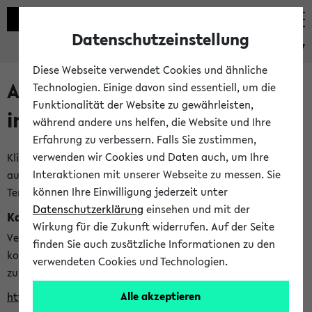
Datenschutzeinstellung
eKVV
Diese Webseite verwendet Cookies und ähnliche
Alle veröffentlichten Semester
Technologien. Einige davon sind essentiell, um die
Funktionalität der Website zu gewährleisten,
im eKVV
während andere uns helfen, die Website und Ihre
Erfahrung zu verbessern. Falls Sie zustimmen,
verwenden wir Cookies und Daten auch, um Ihre
Klicken Sie auf das Semester, welches Sie für Ihre Sitzung
Interaktionen mit unserer Webseite zu messen. Sie
auswählen möchten. Bitte beachten Sie auch die weiteren
können Ihre Einwilligung jederzeit unter
Termine im
Kalender der Lehrplanung
Datenschutzerklärung
einsehen und mit der
Kalenderintegration
Wirkung für die Zukunft widerrufen. Auf der Seite
Verwenden Sie die folgende Adresse, um mit einer
finden Sie auch zusätzliche Informationen zu den
kompatiblen Kalenderanwendung auf die Vorlesungszeiten
verwendeten Cookies und Technologien.
zuzugreifen (nähere Informationen
finden Sie hier
):
Alle akzeptieren
https://ekvv.uni-bielefeld.de/ws/calendar?vz