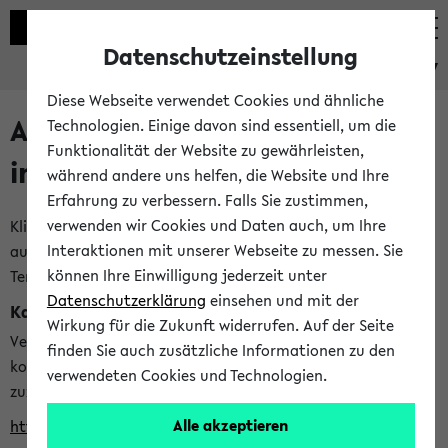
Datenschutzeinstellung
eKVV
Diese Webseite verwendet Cookies und ähnliche
Alle veröffentlichten Semester
Technologien. Einige davon sind essentiell, um die
Funktionalität der Website zu gewährleisten,
im eKVV
während andere uns helfen, die Website und Ihre
Erfahrung zu verbessern. Falls Sie zustimmen,
verwenden wir Cookies und Daten auch, um Ihre
Klicken Sie auf das Semester, welches Sie für Ihre Sitzung
Interaktionen mit unserer Webseite zu messen. Sie
auswählen möchten. Bitte beachten Sie auch die weiteren
können Ihre Einwilligung jederzeit unter
Termine im
Kalender der Lehrplanung
Datenschutzerklärung
einsehen und mit der
Kalenderintegration
Wirkung für die Zukunft widerrufen. Auf der Seite
Verwenden Sie die folgende Adresse, um mit einer
finden Sie auch zusätzliche Informationen zu den
kompatiblen Kalenderanwendung auf die Vorlesungszeiten
verwendeten Cookies und Technologien.
zuzugreifen (nähere Informationen
finden Sie hier
):
Alle akzeptieren
https://ekvv.uni-bielefeld.de/ws/calendar?vz