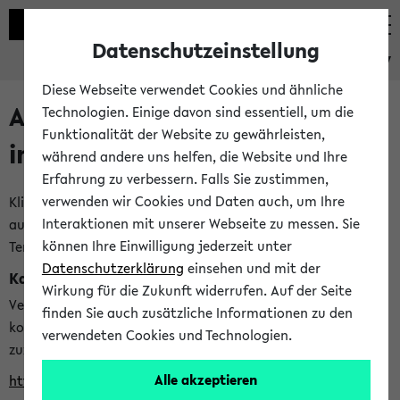
Datenschutzeinstellung
eKVV
Diese Webseite verwendet Cookies und ähnliche
Alle veröffentlichten Semester
Technologien. Einige davon sind essentiell, um die
Funktionalität der Website zu gewährleisten,
im eKVV
während andere uns helfen, die Website und Ihre
Erfahrung zu verbessern. Falls Sie zustimmen,
verwenden wir Cookies und Daten auch, um Ihre
Klicken Sie auf das Semester, welches Sie für Ihre Sitzung
Interaktionen mit unserer Webseite zu messen. Sie
auswählen möchten. Bitte beachten Sie auch die weiteren
können Ihre Einwilligung jederzeit unter
Termine im
Kalender der Lehrplanung
Datenschutzerklärung
einsehen und mit der
Kalenderintegration
Wirkung für die Zukunft widerrufen. Auf der Seite
Verwenden Sie die folgende Adresse, um mit einer
finden Sie auch zusätzliche Informationen zu den
kompatiblen Kalenderanwendung auf die Vorlesungszeiten
verwendeten Cookies und Technologien.
zuzugreifen (nähere Informationen
finden Sie hier
):
Alle akzeptieren
https://ekvv.uni-bielefeld.de/ws/calendar?vz