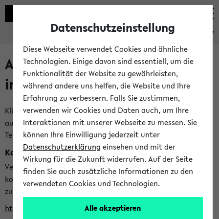
Datenschutzeinstellung
eKVV
Diese Webseite verwendet Cookies und ähnliche
Alle veröffentlichten Semester
Technologien. Einige davon sind essentiell, um die
Funktionalität der Website zu gewährleisten,
im eKVV
während andere uns helfen, die Website und Ihre
Erfahrung zu verbessern. Falls Sie zustimmen,
verwenden wir Cookies und Daten auch, um Ihre
Klicken Sie auf das Semester, welches Sie für Ihre Sitzung
Interaktionen mit unserer Webseite zu messen. Sie
auswählen möchten. Bitte beachten Sie auch die weiteren
können Ihre Einwilligung jederzeit unter
Termine im
Kalender der Lehrplanung
Datenschutzerklärung
einsehen und mit der
Kalenderintegration
Wirkung für die Zukunft widerrufen. Auf der Seite
Verwenden Sie die folgende Adresse, um mit einer
finden Sie auch zusätzliche Informationen zu den
kompatiblen Kalenderanwendung auf die Vorlesungszeiten
verwendeten Cookies und Technologien.
zuzugreifen (nähere Informationen
finden Sie hier
):
Alle akzeptieren
https://ekvv.uni-bielefeld.de/ws/calendar?vz