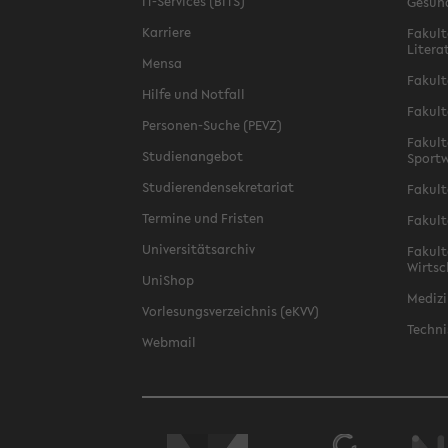
IT-Services (BITS)
Gesun
Karriere
Fakult
Litera
Mensa
Fakult
Hilfe und Notfall
Fakult
Personen-Suche (PEVZ)
Fakult
Studienangebot
Sportw
Studierendensekretariat
Fakult
Termine und Fristen
Fakult
Universitätsarchiv
Fakult
Wirtsc
UniShop
Medizi
Vorlesungsverzeichnis (eKVV)
Techni
Webmail