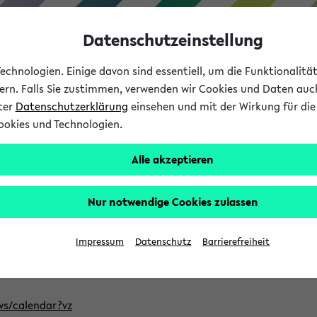
Datenschutzeinstellung
chnologien. Einige davon sind essentiell, um die Funktionalit
sern. Falls Sie zustimmen, verwenden wir Cookies und Daten auc
nter
Datenschutzerklärung
einsehen und mit der Wirkung für die 
ookies und Technologien.
Studium
Lehre
International
Alle akzeptieren
ntlichten Semester im eKVV
Nur notwendige Cookies zulassen
, welches Sie für Ihre Sitzung auswählen möchten. Bitte beachte
Impressum
Datenschutz
Barrierefreiheit
Adresse, um mit einer kompatiblen Kalenderanwendung auf die 
/ws/calendar?vz