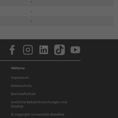
-
-
-
Facebook
Instagram
LinkedIn
TikTok
Youtube
Weiteres
Impressum
Datenschutz
Barrierefreiheit
Amtliche Bekanntmachungen und
Gesetze
© copyright Universität Bielefeld