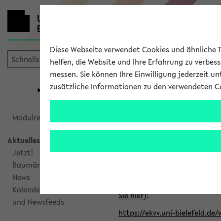
Diese Webseite verwendet Cookies und ähnliche Te
helfen, die Website und Ihre Erfahrung zu verbes
messen. Sie können Ihre Einwilligung jederzeit u
mein
Start
eKVV
zusätzliche Informationen zu den verwendeten C
Universität
Forschung
Studiengangsauswahl
Alle veröffe
Modulrecherche
Aktuelles
Klicken Sie auf das Semester
Jetzt!
Raumänderungen
Kalenderintegration
News
Verwenden Sie die folgende 
Kalenderintegration
Sie hier
):
und Newsfeeds
https://ekvv.uni-bielefeld.de