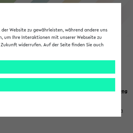
eKVV
ät der Website zu gewährleisten, während andere uns
h, um Ihre Interaktionen mit unserer Webseite zu
Zukunft widerrufen. Auf der Seite finden Sie auch
Meine Uni
EN
ANMELDEN
n Sie auch die weiteren Termine im
Kalender der Lehrplanung
Vorlesungszeiten zuzugreifen (nähere Informationen
finden