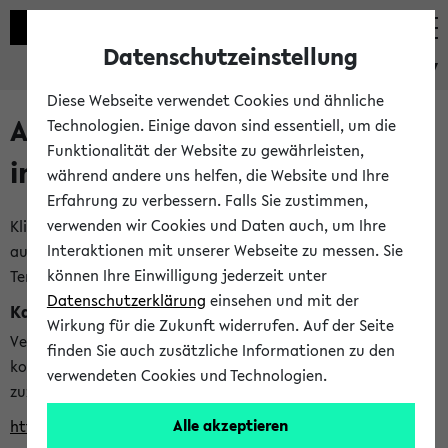
Datenschutzeinstellung
eKVV
Diese Webseite verwendet Cookies und ähnliche
Alle veröffentlichten Semester
Technologien. Einige davon sind essentiell, um die
Funktionalität der Website zu gewährleisten,
im eKVV
während andere uns helfen, die Website und Ihre
Erfahrung zu verbessern. Falls Sie zustimmen,
verwenden wir Cookies und Daten auch, um Ihre
Klicken Sie auf das Semester, welches Sie für Ihre Sitzung
Interaktionen mit unserer Webseite zu messen. Sie
auswählen möchten. Bitte beachten Sie auch die weiteren
können Ihre Einwilligung jederzeit unter
Termine im
Kalender der Lehrplanung
Datenschutzerklärung
einsehen und mit der
Kalenderintegration
Wirkung für die Zukunft widerrufen. Auf der Seite
Verwenden Sie die folgende Adresse, um mit einer
finden Sie auch zusätzliche Informationen zu den
kompatiblen Kalenderanwendung auf die Vorlesungszeiten
verwendeten Cookies und Technologien.
zuzugreifen (nähere Informationen
finden Sie hier
):
Alle akzeptieren
https://ekvv.uni-bielefeld.de/ws/calendar?vz