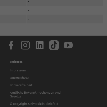
-
-
-
Facebook
Instagram
LinkedIn
TikTok
Youtube
Weiteres
Impressum
Datenschutz
Barrierefreiheit
Amtliche Bekanntmachungen und
Gesetze
© copyright Universität Bielefeld