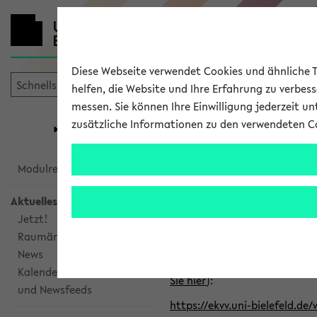
Diese Webseite verwendet Cookies und ähnliche Te
helfen, die Website und Ihre Erfahrung zu verbes
messen. Sie können Ihre Einwilligung jederzeit u
mein
Start
eKVV
zusätzliche Informationen zu den verwendeten C
Universität
Forschung
Studiengangsauswahl
Alle veröffe
Modulrecherche
Aktuelles
Klicken Sie auf das Semester
Jetzt!
Raumänderungen
Kalenderintegration
News
Verwenden Sie die folgende 
Kalenderintegration
Sie hier
):
und Newsfeeds
https://ekvv.uni-bielefeld.de