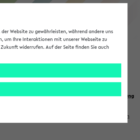
eKVV
ät der Website zu gewährleisten, während andere uns
h, um Ihre Interaktionen mit unserer Webseite zu
Zukunft widerrufen. Auf der Seite finden Sie auch
Meine Uni
EN
ANMELDEN
n Sie auch die weiteren Termine im
Kalender der Lehrplanung
Vorlesungszeiten zuzugreifen (nähere Informationen
finden