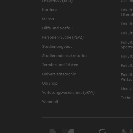
IT-Services (BITS)
Gesun
Karriere
Fakult
Litera
Mensa
Fakult
Hilfe und Notfall
Fakult
Personen-Suche (PEVZ)
Fakult
Studienangebot
Sportw
Studierendensekretariat
Fakult
Termine und Fristen
Fakult
Universitätsarchiv
Fakult
Wirtsc
UniShop
Medizi
Vorlesungsverzeichnis (eKVV)
Techni
Webmail