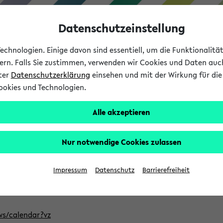
Datenschutzeinstellung
chnologien. Einige davon sind essentiell, um die Funktionalit
sern. Falls Sie zustimmen, verwenden wir Cookies und Daten auc
nter
Datenschutzerklärung
einsehen und mit der Wirkung für die 
ookies und Technologien.
Studium
Lehre
International
Alle akzeptieren
ntlichten Semester im eKVV
Nur notwendige Cookies zulassen
, welches Sie für Ihre Sitzung auswählen möchten. Bitte beachte
Impressum
Datenschutz
Barrierefreiheit
Adresse, um mit einer kompatiblen Kalenderanwendung auf die 
/ws/calendar?vz