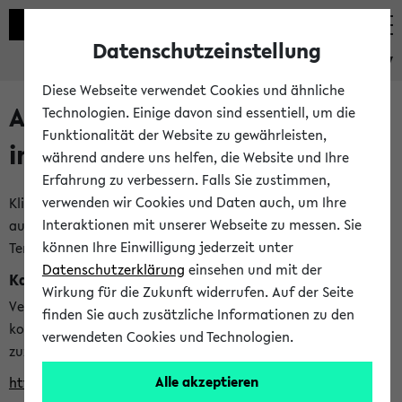
Datenschutzeinstellung
eKVV
Diese Webseite verwendet Cookies und ähnliche
Alle veröffentlichten Semester
Technologien. Einige davon sind essentiell, um die
Funktionalität der Website zu gewährleisten,
im eKVV
während andere uns helfen, die Website und Ihre
Erfahrung zu verbessern. Falls Sie zustimmen,
verwenden wir Cookies und Daten auch, um Ihre
Klicken Sie auf das Semester, welches Sie für Ihre Sitzung
Interaktionen mit unserer Webseite zu messen. Sie
auswählen möchten. Bitte beachten Sie auch die weiteren
können Ihre Einwilligung jederzeit unter
Termine im
Kalender der Lehrplanung
Datenschutzerklärung
einsehen und mit der
Kalenderintegration
Wirkung für die Zukunft widerrufen. Auf der Seite
Verwenden Sie die folgende Adresse, um mit einer
finden Sie auch zusätzliche Informationen zu den
kompatiblen Kalenderanwendung auf die Vorlesungszeiten
verwendeten Cookies und Technologien.
zuzugreifen (nähere Informationen
finden Sie hier
):
Alle akzeptieren
https://ekvv.uni-bielefeld.de/ws/calendar?vz