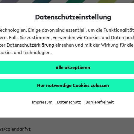
Datenschutzeinstellung
chnologien. Einige davon sind essentiell, um die Funktionalit
sern. Falls Sie zustimmen, verwenden wir Cookies und Daten auc
nter
Datenschutzerklärung
einsehen und mit der Wirkung für die 
ookies und Technologien.
Studium
Lehre
International
Alle akzeptieren
ntlichten Semester im eKVV
Nur notwendige Cookies zulassen
, welches Sie für Ihre Sitzung auswählen möchten. Bitte beachte
Impressum
Datenschutz
Barrierefreiheit
Adresse, um mit einer kompatiblen Kalenderanwendung auf die 
/ws/calendar?vz