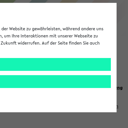
eKVV
ät der Website zu gewährleisten, während andere uns
h, um Ihre Interaktionen mit unserer Webseite zu
Zukunft widerrufen. Auf der Seite finden Sie auch
Meine Uni
EN
ANMELDEN
n Sie auch die weiteren Termine im
Kalender der Lehrplanung
Vorlesungszeiten zuzugreifen (nähere Informationen
finden