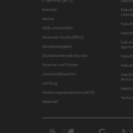
IT-Services (BITS)
Gesun
Karriere
Fakult
Litera
Mensa
Fakult
Hilfe und Notfall
Fakult
Personen-Suche (PEVZ)
Fakult
Studienangebot
Sportw
Studierendensekretariat
Fakult
Termine und Fristen
Fakult
Universitätsarchiv
Fakult
Wirtsc
UniShop
Medizi
Vorlesungsverzeichnis (eKVV)
Techni
Webmail