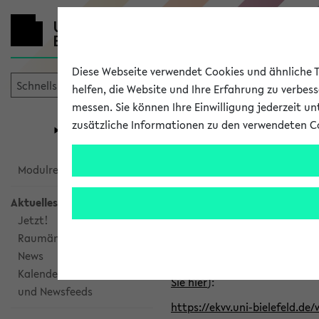
Diese Webseite verwendet Cookies und ähnliche Te
helfen, die Website und Ihre Erfahrung zu verbes
messen. Sie können Ihre Einwilligung jederzeit u
mein
Start
eKVV
zusätzliche Informationen zu den verwendeten C
Universität
Forschung
Studiengangsauswahl
Alle veröffe
Modulrecherche
Aktuelles
Klicken Sie auf das Semester
Jetzt!
Raumänderungen
Kalenderintegration
News
Verwenden Sie die folgende 
Kalenderintegration
Sie hier
):
und Newsfeeds
https://ekvv.uni-bielefeld.de