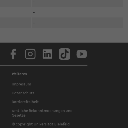
-
-
-
Facebook
Instagram
LinkedIn
TikTok
Youtube
Weiteres
Impressum
Datenschutz
Barrierefreiheit
Amtliche Bekanntmachungen und
Gesetze
© copyright Universität Bielefeld