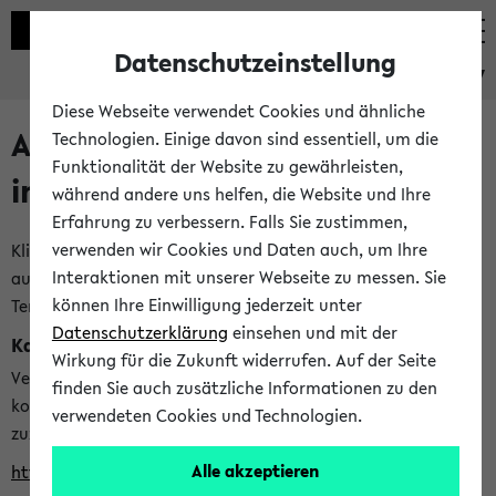
Datenschutzeinstellung
eKVV
Diese Webseite verwendet Cookies und ähnliche
Alle veröffentlichten Semester
Technologien. Einige davon sind essentiell, um die
Funktionalität der Website zu gewährleisten,
im eKVV
während andere uns helfen, die Website und Ihre
Erfahrung zu verbessern. Falls Sie zustimmen,
verwenden wir Cookies und Daten auch, um Ihre
Klicken Sie auf das Semester, welches Sie für Ihre Sitzung
Interaktionen mit unserer Webseite zu messen. Sie
auswählen möchten. Bitte beachten Sie auch die weiteren
können Ihre Einwilligung jederzeit unter
Termine im
Kalender der Lehrplanung
Datenschutzerklärung
einsehen und mit der
Kalenderintegration
Wirkung für die Zukunft widerrufen. Auf der Seite
Verwenden Sie die folgende Adresse, um mit einer
finden Sie auch zusätzliche Informationen zu den
kompatiblen Kalenderanwendung auf die Vorlesungszeiten
verwendeten Cookies und Technologien.
zuzugreifen (nähere Informationen
finden Sie hier
):
Alle akzeptieren
https://ekvv.uni-bielefeld.de/ws/calendar?vz