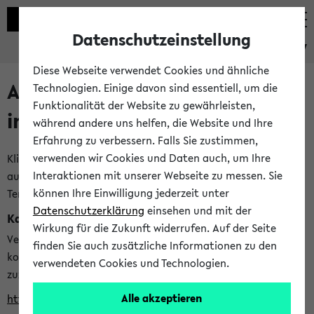
Datenschutzeinstellung
eKVV
Diese Webseite verwendet Cookies und ähnliche
Alle veröffentlichten Semester
Technologien. Einige davon sind essentiell, um die
Funktionalität der Website zu gewährleisten,
im eKVV
während andere uns helfen, die Website und Ihre
Erfahrung zu verbessern. Falls Sie zustimmen,
verwenden wir Cookies und Daten auch, um Ihre
Klicken Sie auf das Semester, welches Sie für Ihre Sitzung
Interaktionen mit unserer Webseite zu messen. Sie
auswählen möchten. Bitte beachten Sie auch die weiteren
können Ihre Einwilligung jederzeit unter
Termine im
Kalender der Lehrplanung
Datenschutzerklärung
einsehen und mit der
Kalenderintegration
Wirkung für die Zukunft widerrufen. Auf der Seite
Verwenden Sie die folgende Adresse, um mit einer
finden Sie auch zusätzliche Informationen zu den
kompatiblen Kalenderanwendung auf die Vorlesungszeiten
verwendeten Cookies und Technologien.
zuzugreifen (nähere Informationen
finden Sie hier
):
Alle akzeptieren
https://ekvv.uni-bielefeld.de/ws/calendar?vz