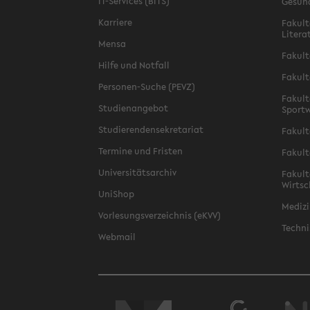
IT-Services (BITS)
Gesun
Karriere
Fakult
Litera
Mensa
Fakult
Hilfe und Notfall
Fakult
Personen-Suche (PEVZ)
Fakult
Studienangebot
Sportw
Studierendensekretariat
Fakult
Termine und Fristen
Fakult
Universitätsarchiv
Fakult
Wirtsc
UniShop
Medizi
Vorlesungsverzeichnis (eKVV)
Techni
Webmail