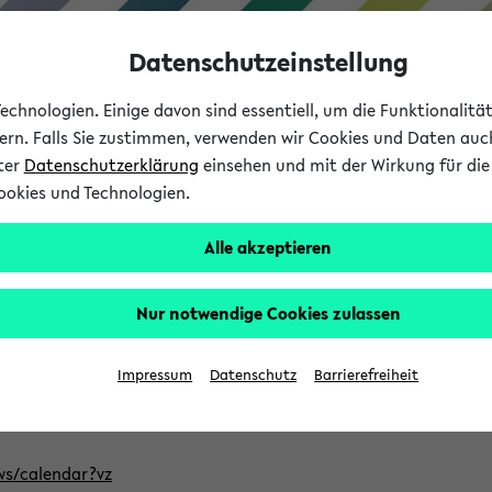
Datenschutzeinstellung
chnologien. Einige davon sind essentiell, um die Funktionalit
sern. Falls Sie zustimmen, verwenden wir Cookies und Daten auc
nter
Datenschutzerklärung
einsehen und mit der Wirkung für die 
ookies und Technologien.
Studium
Lehre
International
Alle akzeptieren
ntlichten Semester im eKVV
Nur notwendige Cookies zulassen
, welches Sie für Ihre Sitzung auswählen möchten. Bitte beachte
Impressum
Datenschutz
Barrierefreiheit
Adresse, um mit einer kompatiblen Kalenderanwendung auf die 
/ws/calendar?vz