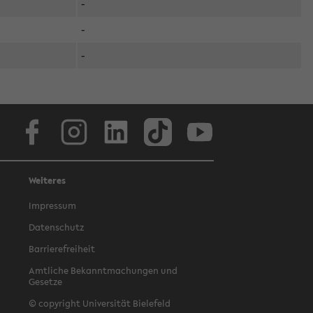
-
-
-
Facebook
Instagram
LinkedIn
TikTok
Youtube
Weiteres
Impressum
Datenschutz
Barrierefreiheit
Amtliche Bekanntmachungen und
Gesetze
© copyright Universität Bielefeld