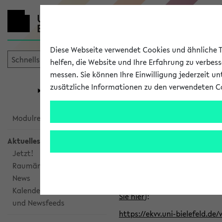
Diese Webseite verwendet Cookies und ähnliche Te
helfen, die Website und Ihre Erfahrung zu verbes
messen. Sie können Ihre Einwilligung jederzeit u
mein
Start
eKVV
zusätzliche Informationen zu den verwendeten C
Universität
Forschung
Studiengangsauswahl
Alle veröffe
Modulrecherche
Aktuelles
Klicken Sie auf das Semester
Jetzt!
Raumänderungen
Kalenderintegration
News
Verwenden Sie die folgende 
Kalenderintegration
Sie hier
):
und Newsfeeds
https://ekvv.uni-bielefeld.de