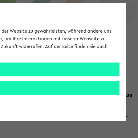
eKVV
ät der Website zu gewährleisten, während andere uns
h, um Ihre Interaktionen mit unserer Webseite zu
Zukunft widerrufen. Auf der Seite finden Sie auch
Meine Uni
EN
ANMELDEN
n Sie auch die weiteren Termine im
Kalender der Lehrplanung
Vorlesungszeiten zuzugreifen (nähere Informationen
finden