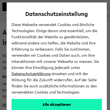
Datenschutzeinstellung
eKVV
Diese Webseite verwendet Cookies und ähnliche
Alle veröffentlichten Semester
Technologien. Einige davon sind essentiell, um die
Funktionalität der Website zu gewährleisten,
im eKVV
während andere uns helfen, die Website und Ihre
Erfahrung zu verbessern. Falls Sie zustimmen,
verwenden wir Cookies und Daten auch, um Ihre
Klicken Sie auf das Semester, welches Sie für Ihre Sitzung
Interaktionen mit unserer Webseite zu messen. Sie
auswählen möchten. Bitte beachten Sie auch die weiteren
können Ihre Einwilligung jederzeit unter
Termine im
Kalender der Lehrplanung
Datenschutzerklärung
einsehen und mit der
Kalenderintegration
Wirkung für die Zukunft widerrufen. Auf der Seite
Verwenden Sie die folgende Adresse, um mit einer
finden Sie auch zusätzliche Informationen zu den
kompatiblen Kalenderanwendung auf die Vorlesungszeiten
verwendeten Cookies und Technologien.
zuzugreifen (nähere Informationen
finden Sie hier
):
Alle akzeptieren
https://ekvv.uni-bielefeld.de/ws/calendar?vz