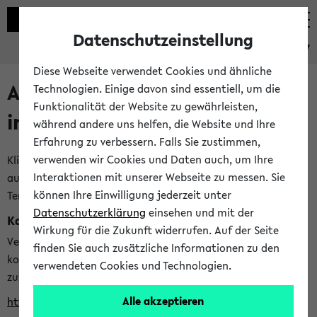
Datenschutzeinstellung
eKVV
Diese Webseite verwendet Cookies und ähnliche
Alle veröffentlichten Semester
Technologien. Einige davon sind essentiell, um die
Funktionalität der Website zu gewährleisten,
im eKVV
während andere uns helfen, die Website und Ihre
Erfahrung zu verbessern. Falls Sie zustimmen,
verwenden wir Cookies und Daten auch, um Ihre
Klicken Sie auf das Semester, welches Sie für Ihre Sitzung
Interaktionen mit unserer Webseite zu messen. Sie
auswählen möchten. Bitte beachten Sie auch die weiteren
können Ihre Einwilligung jederzeit unter
Termine im
Kalender der Lehrplanung
Datenschutzerklärung
einsehen und mit der
Kalenderintegration
Wirkung für die Zukunft widerrufen. Auf der Seite
Verwenden Sie die folgende Adresse, um mit einer
finden Sie auch zusätzliche Informationen zu den
kompatiblen Kalenderanwendung auf die Vorlesungszeiten
verwendeten Cookies und Technologien.
zuzugreifen (nähere Informationen
finden Sie hier
):
Alle akzeptieren
https://ekvv.uni-bielefeld.de/ws/calendar?vz