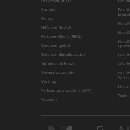
IT-Services (BITS)
Gesun
Karriere
Fakult
Litera
Mensa
Fakult
Hilfe und Notfall
Fakult
Personen-Suche (PEVZ)
Fakult
Studienangebot
Sportw
Studierendensekretariat
Fakult
Termine und Fristen
Fakult
Universitätsarchiv
Fakult
Wirtsc
UniShop
Medizi
Vorlesungsverzeichnis (eKVV)
Techni
Webmail