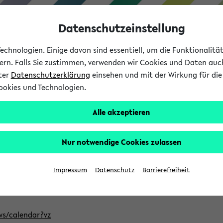
Datenschutzeinstellung
chnologien. Einige davon sind essentiell, um die Funktionalit
sern. Falls Sie zustimmen, verwenden wir Cookies und Daten auc
nter
Datenschutzerklärung
einsehen und mit der Wirkung für die 
ookies und Technologien.
Studium
Lehre
International
Alle akzeptieren
ntlichten Semester im eKVV
Nur notwendige Cookies zulassen
, welches Sie für Ihre Sitzung auswählen möchten. Bitte beachte
Impressum
Datenschutz
Barrierefreiheit
Adresse, um mit einer kompatiblen Kalenderanwendung auf die 
/ws/calendar?vz