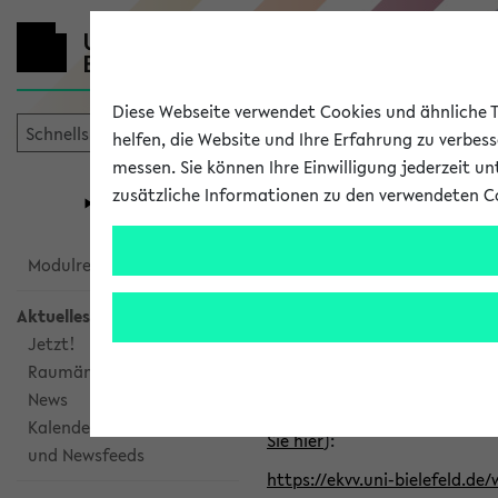
Diese Webseite verwendet Cookies und ähnliche Te
helfen, die Website und Ihre Erfahrung zu verbes
messen. Sie können Ihre Einwilligung jederzeit u
mein
Start
eKVV
zusätzliche Informationen zu den verwendeten C
Universität
Forschung
Studiengangsauswahl
Alle veröffe
Modulrecherche
Aktuelles
Klicken Sie auf das Semester
Jetzt!
Raumänderungen
Kalenderintegration
News
Verwenden Sie die folgende 
Kalenderintegration
Sie hier
):
und Newsfeeds
https://ekvv.uni-bielefeld.de