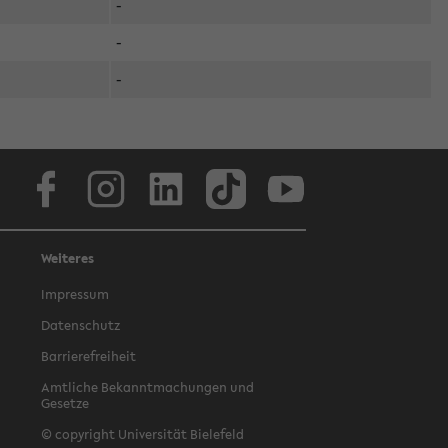
-
-
-
Facebook
Instagram
LinkedIn
TikTok
Youtube
Weiteres
Impressum
Datenschutz
Barrierefreiheit
Amtliche Bekanntmachungen und
Gesetze
© copyright Universität Bielefeld