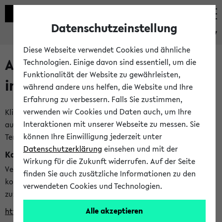
Datenschutzeinstellung
eKVV
Diese Webseite verwendet Cookies und ähnliche
Alle veröffentlichten Semester
Technologien. Einige davon sind essentiell, um die
Funktionalität der Website zu gewährleisten,
im eKVV
während andere uns helfen, die Website und Ihre
Erfahrung zu verbessern. Falls Sie zustimmen,
verwenden wir Cookies und Daten auch, um Ihre
Klicken Sie auf das Semester, welches Sie für Ihre Sitzung
Interaktionen mit unserer Webseite zu messen. Sie
auswählen möchten. Bitte beachten Sie auch die weiteren
können Ihre Einwilligung jederzeit unter
Termine im
Kalender der Lehrplanung
Datenschutzerklärung
einsehen und mit der
Kalenderintegration
Wirkung für die Zukunft widerrufen. Auf der Seite
Verwenden Sie die folgende Adresse, um mit einer
finden Sie auch zusätzliche Informationen zu den
kompatiblen Kalenderanwendung auf die Vorlesungszeiten
verwendeten Cookies und Technologien.
zuzugreifen (nähere Informationen
finden Sie hier
):
Alle akzeptieren
https://ekvv.uni-bielefeld.de/ws/calendar?vz