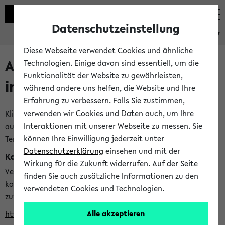
Datenschutzeinstellung
eKVV
Diese Webseite verwendet Cookies und ähnliche
Alle veröffentlichten Semester
Technologien. Einige davon sind essentiell, um die
Funktionalität der Website zu gewährleisten,
im eKVV
während andere uns helfen, die Website und Ihre
Erfahrung zu verbessern. Falls Sie zustimmen,
verwenden wir Cookies und Daten auch, um Ihre
Klicken Sie auf das Semester, welches Sie für Ihre Sitzung
Interaktionen mit unserer Webseite zu messen. Sie
auswählen möchten. Bitte beachten Sie auch die weiteren
können Ihre Einwilligung jederzeit unter
Termine im
Kalender der Lehrplanung
Datenschutzerklärung
einsehen und mit der
Kalenderintegration
Wirkung für die Zukunft widerrufen. Auf der Seite
Verwenden Sie die folgende Adresse, um mit einer
finden Sie auch zusätzliche Informationen zu den
kompatiblen Kalenderanwendung auf die Vorlesungszeiten
verwendeten Cookies und Technologien.
zuzugreifen (nähere Informationen
finden Sie hier
):
Alle akzeptieren
https://ekvv.uni-bielefeld.de/ws/calendar?vz