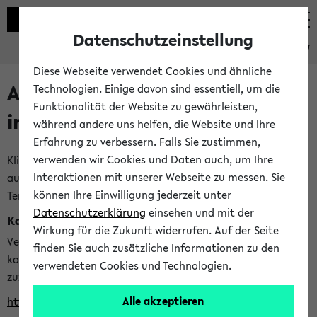
Datenschutzeinstellung
eKVV
Diese Webseite verwendet Cookies und ähnliche
Alle veröffentlichten Semester
Technologien. Einige davon sind essentiell, um die
Funktionalität der Website zu gewährleisten,
im eKVV
während andere uns helfen, die Website und Ihre
Erfahrung zu verbessern. Falls Sie zustimmen,
verwenden wir Cookies und Daten auch, um Ihre
Klicken Sie auf das Semester, welches Sie für Ihre Sitzung
Interaktionen mit unserer Webseite zu messen. Sie
auswählen möchten. Bitte beachten Sie auch die weiteren
können Ihre Einwilligung jederzeit unter
Termine im
Kalender der Lehrplanung
Datenschutzerklärung
einsehen und mit der
Kalenderintegration
Wirkung für die Zukunft widerrufen. Auf der Seite
Verwenden Sie die folgende Adresse, um mit einer
finden Sie auch zusätzliche Informationen zu den
kompatiblen Kalenderanwendung auf die Vorlesungszeiten
verwendeten Cookies und Technologien.
zuzugreifen (nähere Informationen
finden Sie hier
):
Alle akzeptieren
https://ekvv.uni-bielefeld.de/ws/calendar?vz