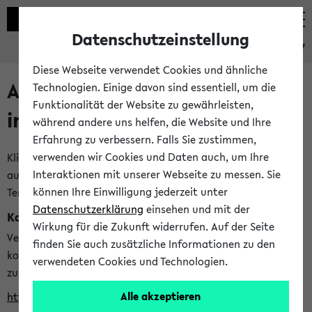
Datenschutzeinstellung
eKVV
Diese Webseite verwendet Cookies und ähnliche
Alle veröffentlichten Semester
Technologien. Einige davon sind essentiell, um die
Funktionalität der Website zu gewährleisten,
im eKVV
während andere uns helfen, die Website und Ihre
Erfahrung zu verbessern. Falls Sie zustimmen,
verwenden wir Cookies und Daten auch, um Ihre
Klicken Sie auf das Semester, welches Sie für Ihre Sitzung
Interaktionen mit unserer Webseite zu messen. Sie
auswählen möchten. Bitte beachten Sie auch die weiteren
können Ihre Einwilligung jederzeit unter
Termine im
Kalender der Lehrplanung
Datenschutzerklärung
einsehen und mit der
Kalenderintegration
Wirkung für die Zukunft widerrufen. Auf der Seite
Verwenden Sie die folgende Adresse, um mit einer
finden Sie auch zusätzliche Informationen zu den
kompatiblen Kalenderanwendung auf die Vorlesungszeiten
verwendeten Cookies und Technologien.
zuzugreifen (nähere Informationen
finden Sie hier
):
Alle akzeptieren
https://ekvv.uni-bielefeld.de/ws/calendar?vz