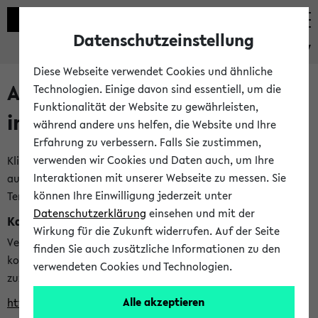
Datenschutzeinstellung
eKVV
Diese Webseite verwendet Cookies und ähnliche
Alle veröffentlichten Semester
Technologien. Einige davon sind essentiell, um die
Funktionalität der Website zu gewährleisten,
im eKVV
während andere uns helfen, die Website und Ihre
Erfahrung zu verbessern. Falls Sie zustimmen,
verwenden wir Cookies und Daten auch, um Ihre
Klicken Sie auf das Semester, welches Sie für Ihre Sitzung
Interaktionen mit unserer Webseite zu messen. Sie
auswählen möchten. Bitte beachten Sie auch die weiteren
können Ihre Einwilligung jederzeit unter
Termine im
Kalender der Lehrplanung
Datenschutzerklärung
einsehen und mit der
Kalenderintegration
Wirkung für die Zukunft widerrufen. Auf der Seite
Verwenden Sie die folgende Adresse, um mit einer
finden Sie auch zusätzliche Informationen zu den
kompatiblen Kalenderanwendung auf die Vorlesungszeiten
verwendeten Cookies und Technologien.
zuzugreifen (nähere Informationen
finden Sie hier
):
Alle akzeptieren
https://ekvv.uni-bielefeld.de/ws/calendar?vz