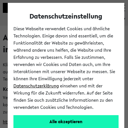
Datenschutzeinstellung
eKVV
Diese Webseite verwendet Cookies und ähnliche
Alle veröffentlichten Semester
Technologien. Einige davon sind essentiell, um die
Funktionalität der Website zu gewährleisten,
im eKVV
während andere uns helfen, die Website und Ihre
Erfahrung zu verbessern. Falls Sie zustimmen,
verwenden wir Cookies und Daten auch, um Ihre
Klicken Sie auf das Semester, welches Sie für Ihre Sitzung
Interaktionen mit unserer Webseite zu messen. Sie
auswählen möchten. Bitte beachten Sie auch die weiteren
können Ihre Einwilligung jederzeit unter
Termine im
Kalender der Lehrplanung
Datenschutzerklärung
einsehen und mit der
Kalenderintegration
Wirkung für die Zukunft widerrufen. Auf der Seite
Verwenden Sie die folgende Adresse, um mit einer
finden Sie auch zusätzliche Informationen zu den
kompatiblen Kalenderanwendung auf die Vorlesungszeiten
verwendeten Cookies und Technologien.
zuzugreifen (nähere Informationen
finden Sie hier
):
Alle akzeptieren
https://ekvv.uni-bielefeld.de/ws/calendar?vz