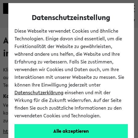
Datenschutzeinstellung
eKVV
Diese Webseite verwendet Cookies und ähnliche
Alle veröffentlichten Semester
Technologien. Einige davon sind essentiell, um die
Funktionalität der Website zu gewährleisten,
im eKVV
während andere uns helfen, die Website und Ihre
Erfahrung zu verbessern. Falls Sie zustimmen,
verwenden wir Cookies und Daten auch, um Ihre
Klicken Sie auf das Semester, welches Sie für Ihre Sitzung
Interaktionen mit unserer Webseite zu messen. Sie
auswählen möchten. Bitte beachten Sie auch die weiteren
können Ihre Einwilligung jederzeit unter
Termine im
Kalender der Lehrplanung
Datenschutzerklärung
einsehen und mit der
Kalenderintegration
Wirkung für die Zukunft widerrufen. Auf der Seite
Verwenden Sie die folgende Adresse, um mit einer
finden Sie auch zusätzliche Informationen zu den
kompatiblen Kalenderanwendung auf die Vorlesungszeiten
verwendeten Cookies und Technologien.
zuzugreifen (nähere Informationen
finden Sie hier
):
Alle akzeptieren
https://ekvv.uni-bielefeld.de/ws/calendar?vz