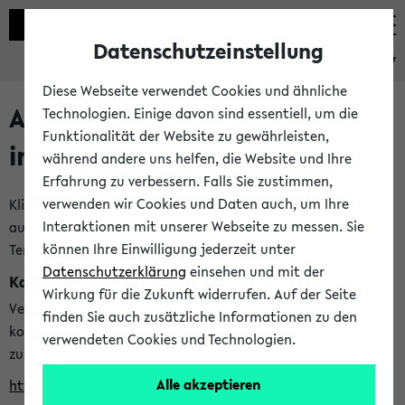
Datenschutzeinstellung
eKVV
Diese Webseite verwendet Cookies und ähnliche
Alle veröffentlichten Semester
Technologien. Einige davon sind essentiell, um die
Funktionalität der Website zu gewährleisten,
im eKVV
während andere uns helfen, die Website und Ihre
Erfahrung zu verbessern. Falls Sie zustimmen,
verwenden wir Cookies und Daten auch, um Ihre
Klicken Sie auf das Semester, welches Sie für Ihre Sitzung
Interaktionen mit unserer Webseite zu messen. Sie
auswählen möchten. Bitte beachten Sie auch die weiteren
können Ihre Einwilligung jederzeit unter
Termine im
Kalender der Lehrplanung
Datenschutzerklärung
einsehen und mit der
Kalenderintegration
Wirkung für die Zukunft widerrufen. Auf der Seite
Verwenden Sie die folgende Adresse, um mit einer
finden Sie auch zusätzliche Informationen zu den
kompatiblen Kalenderanwendung auf die Vorlesungszeiten
verwendeten Cookies und Technologien.
zuzugreifen (nähere Informationen
finden Sie hier
):
Alle akzeptieren
https://ekvv.uni-bielefeld.de/ws/calendar?vz