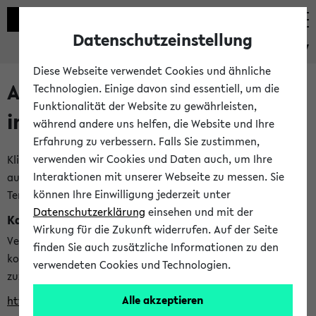
Datenschutzeinstellung
eKVV
Diese Webseite verwendet Cookies und ähnliche
Alle veröffentlichten Semester
Technologien. Einige davon sind essentiell, um die
Funktionalität der Website zu gewährleisten,
im eKVV
während andere uns helfen, die Website und Ihre
Erfahrung zu verbessern. Falls Sie zustimmen,
verwenden wir Cookies und Daten auch, um Ihre
Klicken Sie auf das Semester, welches Sie für Ihre Sitzung
Interaktionen mit unserer Webseite zu messen. Sie
auswählen möchten. Bitte beachten Sie auch die weiteren
können Ihre Einwilligung jederzeit unter
Termine im
Kalender der Lehrplanung
Datenschutzerklärung
einsehen und mit der
Kalenderintegration
Wirkung für die Zukunft widerrufen. Auf der Seite
Verwenden Sie die folgende Adresse, um mit einer
finden Sie auch zusätzliche Informationen zu den
kompatiblen Kalenderanwendung auf die Vorlesungszeiten
verwendeten Cookies und Technologien.
zuzugreifen (nähere Informationen
finden Sie hier
):
Alle akzeptieren
https://ekvv.uni-bielefeld.de/ws/calendar?vz