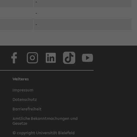
-
-
-
Facebook
Instagram
LinkedIn
TikTok
Youtube
Weiteres
Impressum
Datenschutz
Barrierefreiheit
Amtliche Bekanntmachungen und
Gesetze
© copyright Universität Bielefeld