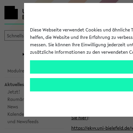
Diese Webseite verwendet Cookies und ähnliche Te
helfen, die Website und Ihre Erfahrung zu verbes
messen. Sie können Ihre Einwilligung jederzeit u
mein
Start
eKVV
zusätzliche Informationen zu den verwendeten C
Universität
Forschung
Studiengangsauswahl
Alle veröffe
Modulrecherche
Aktuelles
Klicken Sie auf das Semester
Jetzt!
Raumänderungen
Kalenderintegration
News
Verwenden Sie die folgende 
Kalenderintegration
Sie hier
):
und Newsfeeds
https://ekvv.uni-bielefeld.de