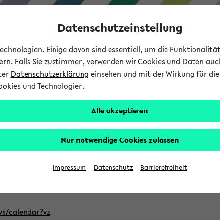
Datenschutzeinstellung
chnologien. Einige davon sind essentiell, um die Funktionalit
sern. Falls Sie zustimmen, verwenden wir Cookies und Daten auc
nter
Datenschutzerklärung
einsehen und mit der Wirkung für die 
ookies und Technologien.
Studium
Lehre
International
Alle akzeptieren
ntlichten Semester im eKVV
Nur notwendige Cookies zulassen
, welches Sie für Ihre Sitzung auswählen möchten. Bitte beachte
Impressum
Datenschutz
Barrierefreiheit
Adresse, um mit einer kompatiblen Kalenderanwendung auf die 
/ws/calendar?vz