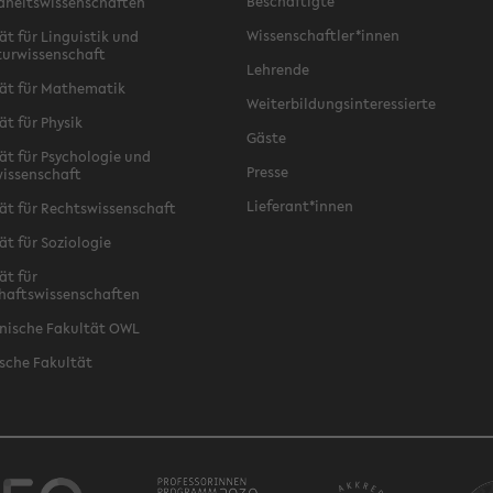
Beschäftigte
dheitswissenschaften
Wissenschaftler*innen
ät für Linguistik und
turwissenschaft
Lehrende
ät für Mathematik
Weiterbildungsinteressierte
ät für Physik
Gäste
ät für Psychologie und
Presse
issenschaft
Lieferant*innen
ät für Rechtswissenschaft
ät für Soziologie
ät für
haftswissenschaften
nische Fakultät OWL
sche Fakultät