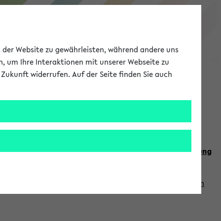
eKVV
ät der Website zu gewährleisten, während andere uns
h, um Ihre Interaktionen mit unserer Webseite zu
Zukunft widerrufen. Auf der Seite finden Sie auch
Meine Uni
EN
ANMELDEN
n Sie auch die weiteren Termine im
Kalender der Lehrplanung
Vorlesungszeiten zuzugreifen (nähere Informationen
finden