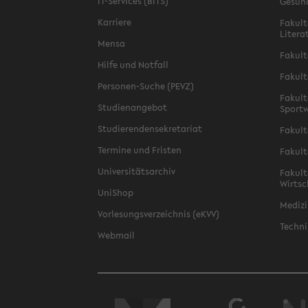
IT-Services (BITS)
Gesun
Karriere
Fakult
Litera
Mensa
Fakult
Hilfe und Notfall
Fakult
Personen-Suche (PEVZ)
Fakult
Studienangebot
Sportw
Studierendensekretariat
Fakult
Termine und Fristen
Fakult
Universitätsarchiv
Fakult
Wirtsc
UniShop
Medizi
Vorlesungsverzeichnis (eKVV)
Techni
Webmail