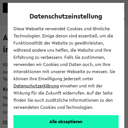
Datenschutzeinstellung
eKVV
Diese Webseite verwendet Cookies und ähnliche
Alle veröffentlichten Semester
Technologien. Einige davon sind essentiell, um die
Funktionalität der Website zu gewährleisten,
im eKVV
während andere uns helfen, die Website und Ihre
Erfahrung zu verbessern. Falls Sie zustimmen,
verwenden wir Cookies und Daten auch, um Ihre
Klicken Sie auf das Semester, welches Sie für Ihre Sitzung
Interaktionen mit unserer Webseite zu messen. Sie
auswählen möchten. Bitte beachten Sie auch die weiteren
können Ihre Einwilligung jederzeit unter
Termine im
Kalender der Lehrplanung
Datenschutzerklärung
einsehen und mit der
Kalenderintegration
Wirkung für die Zukunft widerrufen. Auf der Seite
Verwenden Sie die folgende Adresse, um mit einer
finden Sie auch zusätzliche Informationen zu den
kompatiblen Kalenderanwendung auf die Vorlesungszeiten
verwendeten Cookies und Technologien.
zuzugreifen (nähere Informationen
finden Sie hier
):
Alle akzeptieren
https://ekvv.uni-bielefeld.de/ws/calendar?vz