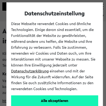
Datenschutzeinstellung
eKVV
Diese Webseite verwendet Cookies und ähnliche
Alle veröffentlichten Semester
Technologien. Einige davon sind essentiell, um die
Funktionalität der Website zu gewährleisten,
im eKVV
während andere uns helfen, die Website und Ihre
Erfahrung zu verbessern. Falls Sie zustimmen,
verwenden wir Cookies und Daten auch, um Ihre
Klicken Sie auf das Semester, welches Sie für Ihre Sitzung
Interaktionen mit unserer Webseite zu messen. Sie
auswählen möchten. Bitte beachten Sie auch die weiteren
können Ihre Einwilligung jederzeit unter
Termine im
Kalender der Lehrplanung
Datenschutzerklärung
einsehen und mit der
Kalenderintegration
Wirkung für die Zukunft widerrufen. Auf der Seite
Verwenden Sie die folgende Adresse, um mit einer
finden Sie auch zusätzliche Informationen zu den
kompatiblen Kalenderanwendung auf die Vorlesungszeiten
verwendeten Cookies und Technologien.
zuzugreifen (nähere Informationen
finden Sie hier
):
Alle akzeptieren
https://ekvv.uni-bielefeld.de/ws/calendar?vz