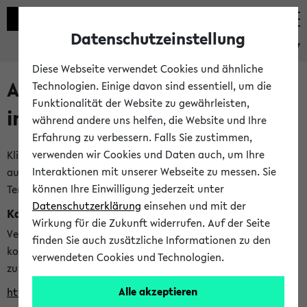
Datenschutzeinstellung
eKVV
Diese Webseite verwendet Cookies und ähnliche
Alle veröffentlichten Semester
Technologien. Einige davon sind essentiell, um die
Funktionalität der Website zu gewährleisten,
im eKVV
während andere uns helfen, die Website und Ihre
Erfahrung zu verbessern. Falls Sie zustimmen,
verwenden wir Cookies und Daten auch, um Ihre
Klicken Sie auf das Semester, welches Sie für Ihre Sitzung
Interaktionen mit unserer Webseite zu messen. Sie
auswählen möchten. Bitte beachten Sie auch die weiteren
können Ihre Einwilligung jederzeit unter
Termine im
Kalender der Lehrplanung
Datenschutzerklärung
einsehen und mit der
Kalenderintegration
Wirkung für die Zukunft widerrufen. Auf der Seite
Verwenden Sie die folgende Adresse, um mit einer
finden Sie auch zusätzliche Informationen zu den
kompatiblen Kalenderanwendung auf die Vorlesungszeiten
verwendeten Cookies und Technologien.
zuzugreifen (nähere Informationen
finden Sie hier
):
Alle akzeptieren
https://ekvv.uni-bielefeld.de/ws/calendar?vz