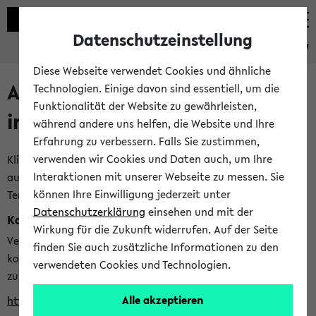
Datenschutzeinstellung
eKVV
Diese Webseite verwendet Cookies und ähnliche
Alle veröffentlichten Semester
Technologien. Einige davon sind essentiell, um die
Funktionalität der Website zu gewährleisten,
im eKVV
während andere uns helfen, die Website und Ihre
Erfahrung zu verbessern. Falls Sie zustimmen,
verwenden wir Cookies und Daten auch, um Ihre
Klicken Sie auf das Semester, welches Sie für Ihre Sitzung
Interaktionen mit unserer Webseite zu messen. Sie
auswählen möchten. Bitte beachten Sie auch die weiteren
können Ihre Einwilligung jederzeit unter
Termine im
Kalender der Lehrplanung
Datenschutzerklärung
einsehen und mit der
Kalenderintegration
Wirkung für die Zukunft widerrufen. Auf der Seite
Verwenden Sie die folgende Adresse, um mit einer
finden Sie auch zusätzliche Informationen zu den
kompatiblen Kalenderanwendung auf die Vorlesungszeiten
verwendeten Cookies und Technologien.
zuzugreifen (nähere Informationen
finden Sie hier
):
Alle akzeptieren
https://ekvv.uni-bielefeld.de/ws/calendar?vz