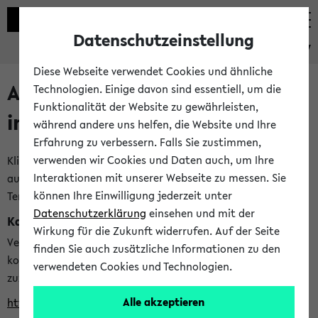
Datenschutzeinstellung
eKVV
Diese Webseite verwendet Cookies und ähnliche
Alle veröffentlichten Semester
Technologien. Einige davon sind essentiell, um die
Funktionalität der Website zu gewährleisten,
im eKVV
während andere uns helfen, die Website und Ihre
Erfahrung zu verbessern. Falls Sie zustimmen,
verwenden wir Cookies und Daten auch, um Ihre
Klicken Sie auf das Semester, welches Sie für Ihre Sitzung
Interaktionen mit unserer Webseite zu messen. Sie
auswählen möchten. Bitte beachten Sie auch die weiteren
können Ihre Einwilligung jederzeit unter
Termine im
Kalender der Lehrplanung
Datenschutzerklärung
einsehen und mit der
Kalenderintegration
Wirkung für die Zukunft widerrufen. Auf der Seite
Verwenden Sie die folgende Adresse, um mit einer
finden Sie auch zusätzliche Informationen zu den
kompatiblen Kalenderanwendung auf die Vorlesungszeiten
verwendeten Cookies und Technologien.
zuzugreifen (nähere Informationen
finden Sie hier
):
Alle akzeptieren
https://ekvv.uni-bielefeld.de/ws/calendar?vz